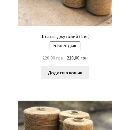
Шпагат джутовий (1 кг)
РОЗПРОДАЖ!
Оригінальна
Поточна
220,00
грн
210,00
грн
ціна:
ціна:
220,00 грн.
210,00 грн.
Додати в кошик