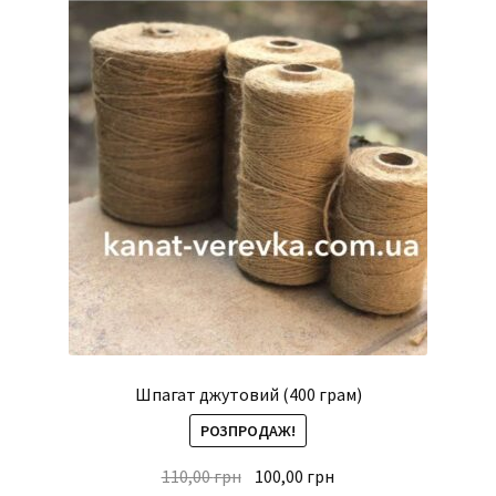
Шпагат джутовий (400 грам)
РОЗПРОДАЖ!
Оригінальна
Поточна
110,00
грн
100,00
грн