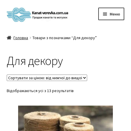
Перейти
Перейти
Меню
до
до
навігації
вмісту
Розгор
Каталог
вкладе
Головна
Товари з позначками “Для декору”
меню
Розгор
Покупцям
вкладе
Для декору
меню
Розгор
Новини та статті
вкладе
меню
Контакти
Розгор
Sorted
Відображаються усі з 13 результатів
Мій аккаунт
by
вкладе
price:
меню
low
to
high