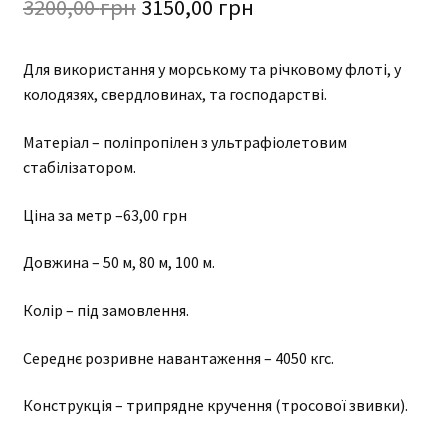
Оригінальна
Поточна
3200,00
грн
3150,00
грн
ціна:
ціна:
Для використання у морському та річковому флоті, у
3200,00 грн.
3150,00 грн.
колодязях, свердловинах, та господарстві.
Матеріал – поліпропілен з ультрафіолетовим
стабілізатором.
Ціна за метр –63,00 грн
Довжина – 50 м, 80 м, 100 м.
Колір – під замовлення.
Середнє розривне навантаження – 4050 кгс.
Конструкція – трипрядне кручення (тросової звивки).