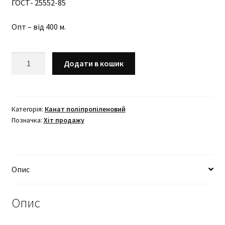
ГОСТ- 25552-85
Опт – від 400 м.
Канат
Додати в кошик
поліпропіленовий
Ø
22
мм
Категорія:
Канат поліпропіленовий
Позначка:
Хіт продажу
–
50
м
кількість
Опис
Опис