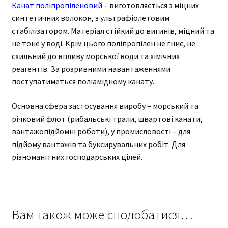
Канат поліпропіленовий
– виготовляється з міцних
синтетичних волокон, з ультрафіолетовим
стабілізатором. Матеріал стійкий до вигинів, міцний та
не тоне у воді. Крім цього поліпропілен не гниє, не
схильний до впливу морської води та хімічних
реагентів. За розривними навантаженнями
поступатиметься поліамідному канату.
Основна сфера застосування виробу – морський та
річковий флот (рибальські трали, швартові канати,
вантажопідйомні роботи), у промисловості – для
підйому вантажів та буксирувальних робіт. Для
різноманітних господарських цілей.
Вам також може сподобатися…