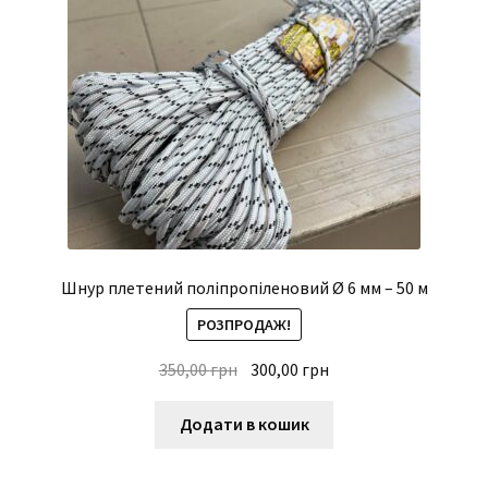
Шнур плетений поліпропіленовий Ø 6 мм – 50 м
РОЗПРОДАЖ!
Оригінальна
Поточна
350,00
грн
300,00
грн
ціна:
ціна:
350,00 грн.
300,00 грн.
Додати в кошик