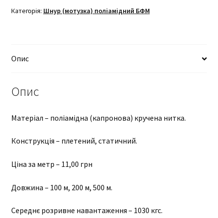
6
Категорія:
Шнур (мотузка) поліамідний БФМ
мм
–
100
Опис
м
кількість
Опис
Матеріал – поліамідна (капронова) кручена нитка.
Конструкція – плетений, статичний.
Ціна за метр – 11,00 грн
Довжина – 100 м, 200 м, 500 м.
Середнє розривне навантаження – 1030 кгс.