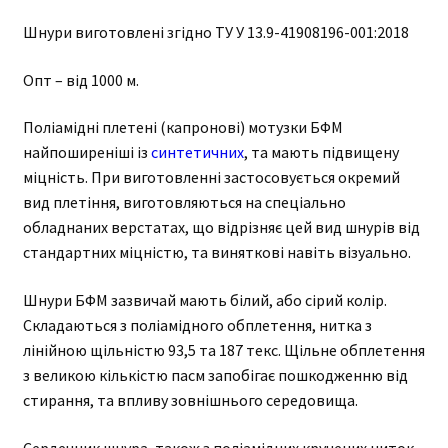
Шнури виготовлені згідно ТУ У 13.9-41908196-001:2018
Опт – від 1000 м.
Поліамідні плетені (капронові) мотузки БФМ
найпоширеніші із
синтетичних
, та мають підвищену
міцність. При виготовленні застосовується окремий
вид плетіння, виготовляються на спеціально
обладнаних верстатах, що відрізняє цей вид шнурів від
стандартних міцністю, та виняткові навіть візуально.
Шнури БФМ зазвичай мають білий, або сірий колір.
Складаються з поліамідного обплетення, нитка з
лінійною щільністю 93,5 та 187 текс. Щільне обплетення
з великою кількістю пасм запобігає пошкодженню від
стирання, та впливу зовнішнього середовища.
Сердечник шнура, також з поліамідних кручених ниток,