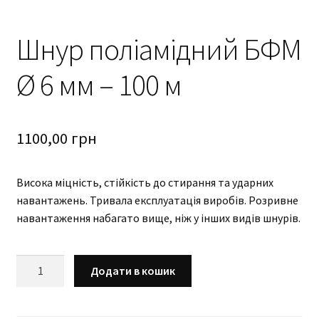
Шнур поліамідний БФМ
Ø 6 мм – 100 м
1100,00
грн
Висока міцність, стійкість до стирання та ударних
навантажень. Тривала експлуатація виробів. Розривне
навантаження набагато вище, ніж у інших видів шнурів.
Шнур
Додати в кошик
поліамідний
БФМ
Ø