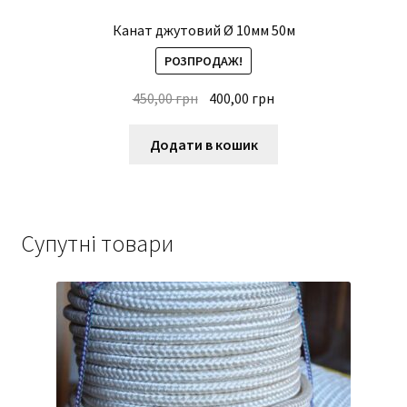
Канат джутовий Ø 10мм 50м
РОЗПРОДАЖ!
Оригінальна
Поточна
450,00
грн
400,00
грн
ціна:
ціна:
450,00 грн.
400,00 грн.
Додати в кошик
Супутні товари